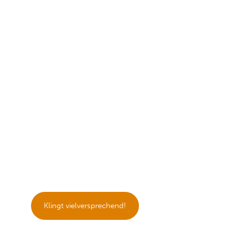
DEINE STÄRKEN & SCHWÄCHEN
ERKENNEN
Wir gehen deinen individuellen
Lernschwierigkeiten auf den Grund. Ob
Lese-
oder Rechtschreibschwächen, ADS, ADHS,
Konzentrations-Störungen oder Dyskalkulie
–
wir finden immer eine Lösung.
Klingt vielversprechend!