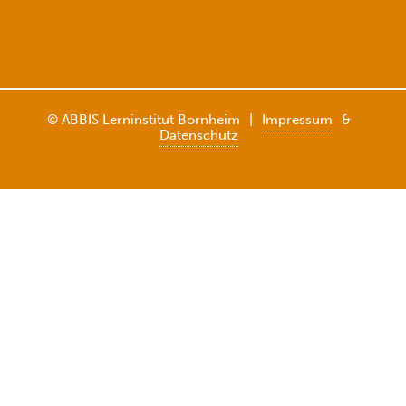
© ABBIS Lerninstitut Bornheim
|
Impressum
&
Datenschutz
Weitere Informationen über den gesperrten Inhalt.