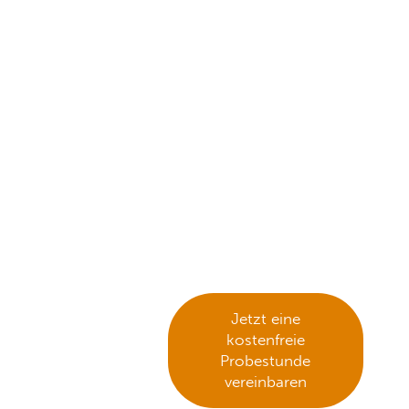
Erfolgserlebnisse
schaffen
Selbstvertrauen
und gute Noten
.
Du möchtest Deine Note
in Mathe, Deutsch oder
Englisch verbessern?
Unsere qualifizierten Lehrer
unterstützen Dich bei der
gezielten Prüfungs- und
Abiturvorbereitung.
Jetzt eine
kostenfreie
Probestunde
vereinbaren