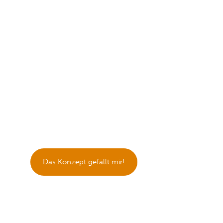
EFFEKTIVE EINZELNACHHILFE
FÜR SCHÜLER
Unsere Nachhilfelehrer erklären dir Lehrinhalte
so,
wie du sie am besten verstehst.
Im
Einzelunterricht macht sogar Mathe, Physik,
Chemie, Englisch, Französisch oder Latein
wieder Spaß. Denn
Jeder lernt anders!
Das Konzept gefällt mir!