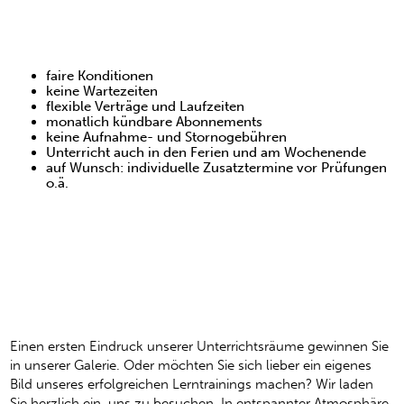
Ihre Vorteile
faire Konditionen
keine Wartezeiten
flexible Verträge und Laufzeiten
monatlich kündbare Abonnements
keine Aufnahme- und Stornogebühren
Unterricht auch in den Ferien und am Wochenende
auf Wunsch: individuelle Zusatztermine vor Prüfungen
o.ä.
Überzeugen Sie sich von
unserer schülergerechten
Einzelnachhilfe
Einen ersten Eindruck unserer Unterrichtsräume gewinnen Sie
in unserer Galerie. Oder möchten Sie sich lieber ein eigenes
Bild unseres erfolgreichen Lerntrainings machen? Wir laden
Sie herzlich ein, uns zu besuchen. In entspannter Atmosphäre