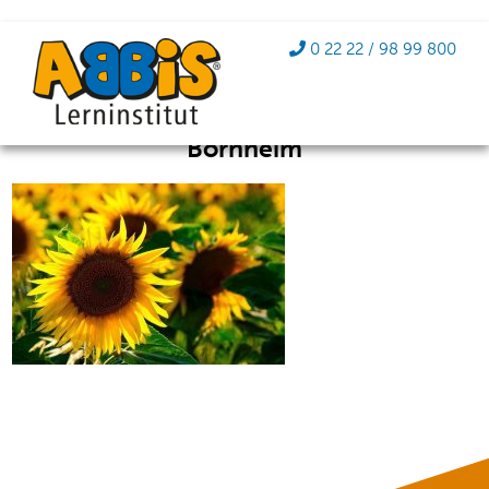
Sonnenblume 2020
0 22 22 / 98 99 800
ABBIS Lerninstitut: effektive Nachhilfe
& ursachenorientiertes Lerntraining in
Bornheim