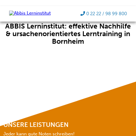
workshop-g18e03eab2_1920
0 22 22 / 98 99 800
ABBIS Lerninstitut: effektive Nachhilfe
& ursachenorientiertes Lerntraining in
Bornheim
UNSERE LEISTUNGEN
Jeder kann gute Noten schreiben!