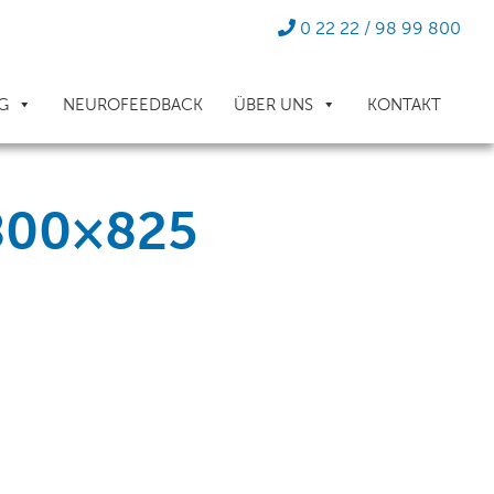
0 22 22 / 98 99 800
G
NEUROFEEDBACK
ÜBER UNS
KONTAKT
-800×825