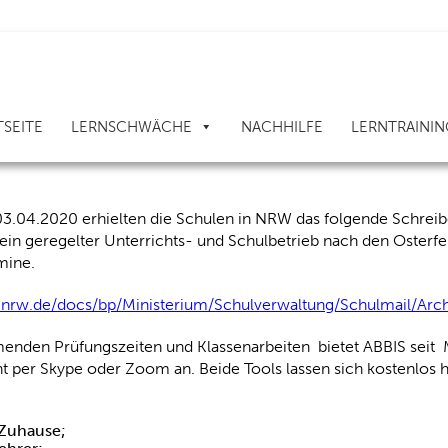
 Prüfungen: optimal
TSEITE
LERNSCHWÄCHE
NACHHILFE
LERNTRAININ
ektive Nachhilfe & ursachenorientiertes 
03.04.2020 erhielten die Schulen in NRW das folgende Schrei
 ein geregelter Unterrichts- und Schulbetrieb nach den Oste
mine.
.nrw.de/docs/bp/Ministerium/Schulverwaltung/Schulmail/Ar
enden Prüfungszeiten und Klassenarbeiten bietet ABBIS seit 
ht per Skype oder Zoom an. Beide Tools lassen sich kostenlos 
 Zuhause;