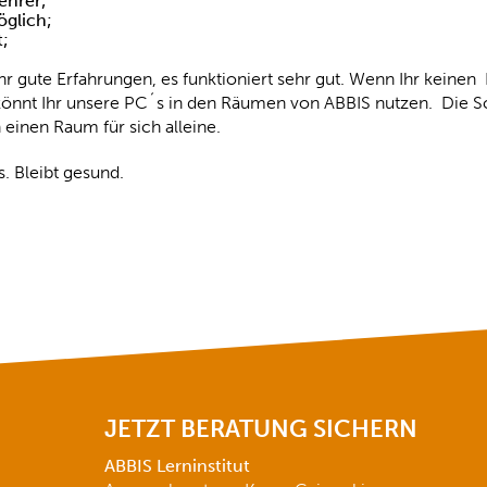
ehrer;
öglich;
t;
r gute Erfahrungen, es funktioniert sehr gut. Wenn Ihr keinen
 könnt Ihr unsere PC´s in den Räumen von ABBIS nutzen. Die S
einen Raum für sich alleine.
. Bleibt gesund.
JETZT BERATUNG SICHERN
ABBIS Lerninstitut