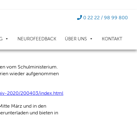
 vorbereitet
0 22 22 / 98 99 800
G
NEUROFEEDBACK
ÜBER UNS
KONTAKT
Lerntraining in Bornheim
ben vom Schulministerium.
rferien wieder aufgenommen
chiv-2020/200403/index.html
Mitte März und in den
herunterladen und bieten in