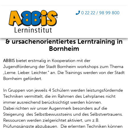
Mit Selbstvertrauen in die
0 22 22 / 98 99 800
Prüfung
ABBIS Lerninstitut: effektive Nachhilfe
& ursachenorientiertes Lerntraining in
Bornheim
ABBIS
bietet erstmalig in Kooperation mit der
Jugendförderung der Stadt Bornheim workshops zum Thema
„Lerne. Lieber. Leichter.“ an. Die Trainings werden von der Stadt
Bornheim gefördert.
In Gruppen von jeweils 4 Schülern werden leistungsfördernde
Techniken vermittelt, die im Rahmen des Lehrplanes nicht
immer ausreichend berücksichtigt werden können.
Dabei richten wir unser Augenmerk besonders auf die
Steigerung des Selbstbewusstseins und des Selbstvertrauens.
Ressourcen werden zielgerichtet aktiviert, um z.B.
Prüfungsängste abzubauen. Die erlernten Techniken können