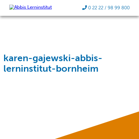
0 22 22 / 98 99 800
karen-gajewski-abbis-
lerninstitut-bornheim